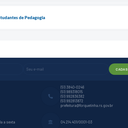
estudantes de Pedagogia
CADAS
(51) 3840-0246
(51) 989318015
(51) 992836382
(51) 992813872
prefeitura@forquetinha.rs.gov.br
da a sexta
04.214.401/0001-03