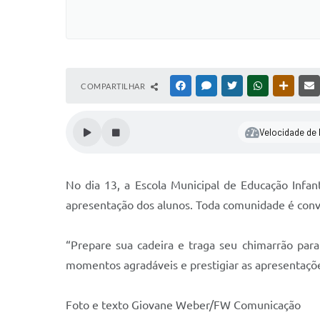
COMPARTILHAR
FACEBOOK
MESSENGER
TWITTER
WHATSAPP
OUTRAS
Velocidade de l
No dia 13, a Escola Municipal de Educação Infanti
apresentação dos alunos. Toda comunidade é convid
“Prepare sua cadeira e traga seu chimarrão par
momentos agradáveis e prestigiar as apresentaçõe
Foto e texto Giovane Weber/FW Comunicação