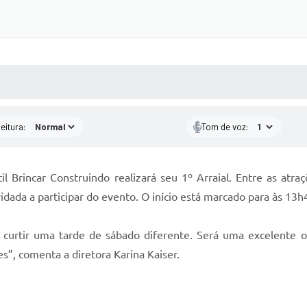
 MÍDIAS
RECEBA NOTÍCIAS
eitura:
Tom de voz:
l Brincar Construindo realizará seu 1º Arraial. Entre as atra
ada a participar do evento. O início está marcado para às 13h4
a curtir uma tarde de sábado diferente. Será uma excelente o
s”, comenta a diretora Karina Kaiser.