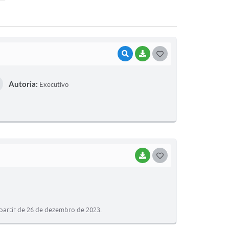
VISUALIZAR
BAIXAR
G
O
Autoria:
Executivo
S
T
E
I
BAIXAR
G
O
S
T
partir de 26 de dezembro de 2023.
E