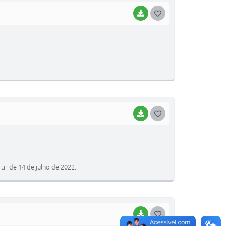
BAIXAR
G
O
S
T
E
I
BAIXAR
G
O
S
T
ir de 14 de julho de 2022.
E
I
BAIXAR
G