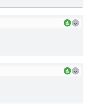
E
I
BAIXAR
G
O
S
T
E
I
BAIXAR
G
O
S
T
E