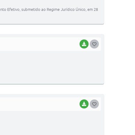
T
to Efetivo, submetido ao Regime Jurídico Único, em 28
E
I
BAIXAR
G
O
S
T
E
I
BAIXAR
G
O
S
T