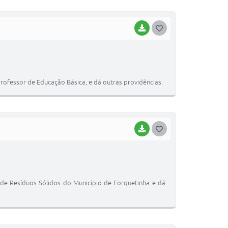
I
BAIXAR
G
O
S
T
ofessor de Educação Básica, e dá outras providências.
E
I
BAIXAR
G
O
S
T
 de Resíduos Sólidos do Município de Forquetinha e dá
E
I