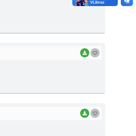
O
S
T
E
I
BAIXAR
G
O
S
T
E
I
BAIXAR
G
O
S