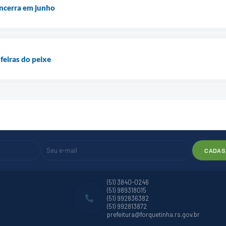
encerra em junho
feiras do peixe
CADAS
(51) 3840-0246
(51) 989318015
(51) 992836382
(51) 992813872
prefeitura@forquetinha.rs.gov.br