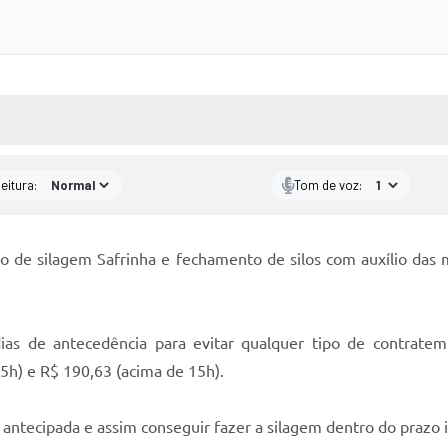
 MÍDIAS
RECEBA NOTÍCIAS
eitura:
Tom de voz:
ão de silagem Safrinha e fechamento de silos com auxílio das
s de antecedência para evitar qualquer tipo de contratemp
5h) e R$ 190,63 (acima de 15h).
antecipada e assim conseguir fazer a silagem dentro do prazo i