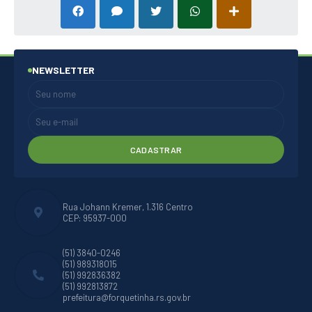
NEWSLETTER
CADASTRAR
Rua Johann Kremer, 1.316 Centro
CEP: 95937-000
(51) 3840-0246
(51) 989318015
(51) 992836382
(51) 992813872
prefeitura@forquetinha.rs.gov.br