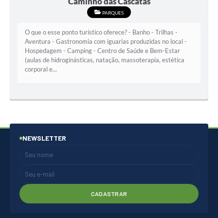
Caminho das Cascatas
PARQUES
O que o esse ponto turístico oferece? - Banho - Trilhas -
Aventura - Gastronomia com iguarias produzidas no local -
Hospedagem - Camping - Centro de Saúde e Bem-Estar
(aulas de hidroginásticas, natação, massoterapia, estética
corporal e...
NEWSLETTER
CADASTRAR