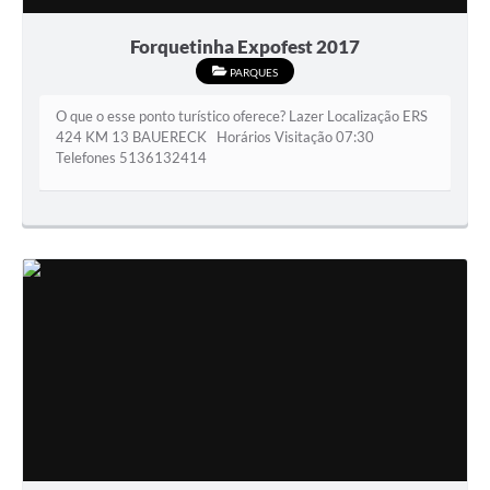
Forquetinha Expofest 2017
PARQUES
O que o esse ponto turístico oferece? Lazer Localização ERS
424 KM 13 BAUERECK Horários Visitação 07:30
Telefones 5136132414