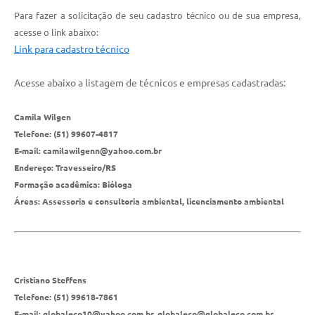
Para fazer a solicitação de seu cadastro técnico ou de sua empresa,
acesse o link abaixo:
Link para cadastro técnico
Acesse abaixo a listagem de técnicos e empresas cadastradas:
Camila Wilgen
Telefone: (51) 99607-4817
E-mail: camilawilgenn@yahoo.com.br
Endereço: Travesseiro/RS
Formação acadêmica: Bióloga
Áreas: Assessoria e consultoria ambiental, licenciamento ambiental
Cristiano Steffens
Telefone: (51) 99618-7861
E-mail: globaleco10@yahoo.com.br, globaleco@globaleco.com.br