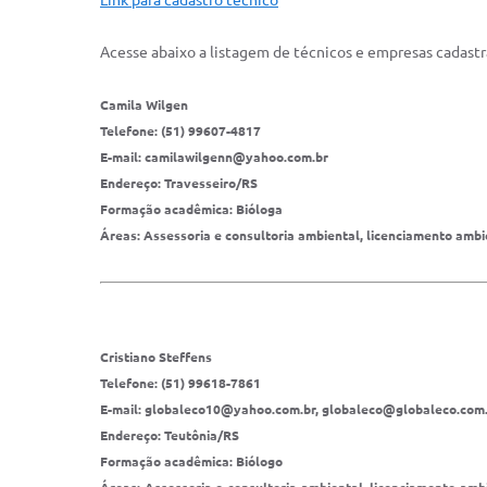
Link para cadastro técnico
Acesse abaixo a listagem de técnicos e empresas cadastr
Camila Wilgen
Telefone: (51) 99607-4817
E-mail: camilawilgenn@yahoo.com.br
Endereço: Travesseiro/RS
Formação acadêmica: Bióloga
Áreas: Assessoria e consultoria ambiental, licenciamento ambi
Cristiano Steffens
Telefone: (51) 99618-7861
E-mail: globaleco10@yahoo.com.br, globaleco@globaleco.com
Endereço: Teutônia/RS
Formação acadêmica: Biólogo