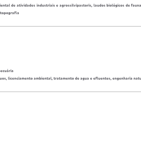
ental de atividades industriais e agrossilvipastoris, laudos biológicos de fau
 topografia
pecuária
íduos, licenciamento ambiental, tratamento de agua e efluentes, engenharia na