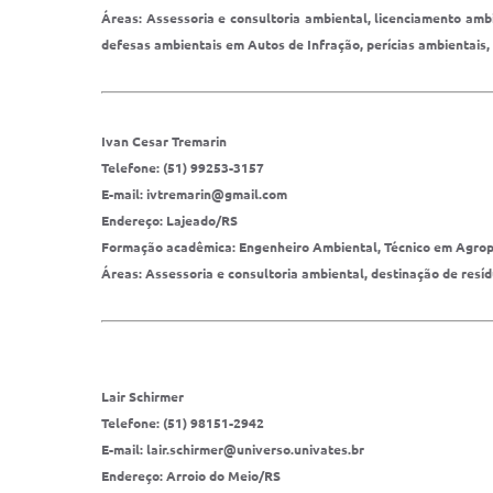
Áreas: Assessoria e consultoria ambiental, licenciamento ambi
defesas ambientais em Autos de Infração, perícias ambientais,
Ivan Cesar Tremarin
Telefone: (51) 99253-3157
E-mail: ivtremarin@gmail.com
Endereço: Lajeado/RS
Formação acadêmica: Engenheiro Ambiental, Técnico em Agro
Áreas: Assessoria e consultoria ambiental, destinação de res
Lair Schirmer
Telefone: (51) 98151-2942
E-mail: lair.schirmer@universo.univates.br
Endereço: Arroio do Meio/RS