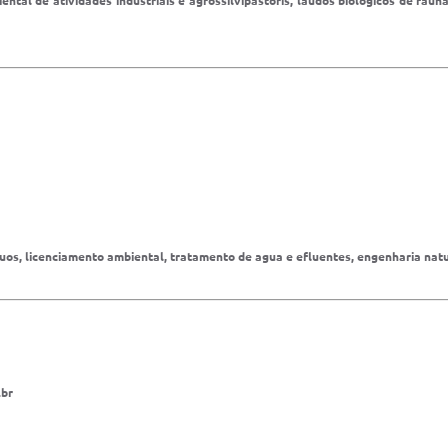
ental de atividades industriais e agrossilvipastoris, laudos biológicos de fau
duos, licenciamento ambiental, tratamento de agua e efluentes, engenharia nat
.br