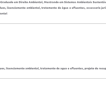
s-Graduado em Direito Ambiental, Mestrando em Sistemas Ambientais Sustentáv
duos, licenciamento ambiental, tratamento de água e efluentes, assessoria jur
iental
íduos, licenciamento ambiental, tratamento de agua e efluentes, projeto de re