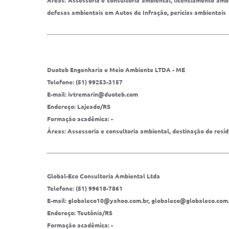
Áreas: Assessoria e consultoria ambiental, licenciamento ambi
defesas ambientais em Autos de Infração, perícias ambientais
Duoteb Engenharia e Meio Ambiente LTDA - ME
Telefone: (51) 99253-3157
E-mail: ivtremarin@duoteb.com
Endereço: Lajeado/RS
Formação acadêmica: -
Áreas: Assessoria e consultoria ambiental, destinação de resí
Global-Eco Consultoria Ambiental Ltda
Telefone: (51) 99618-7861
E-mail: globaleco10@yahoo.com.br, globaleco@globaleco.com
Endereço: Teutônia/RS
Formação acadêmica: -