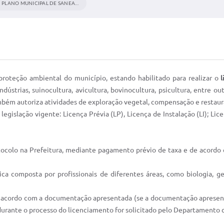
PLANO MUNICIPAL DE SANEAMENTO BÁSICO -...
oteção ambiental do município, estando habilitado para realizar o
ndústrias, suinocultura, avicultura, bovinocultura, psicultura, entre 
ambém autoriza atividades de exploração vegetal, compensação e restaur
gislação vigente: Licença Prévia (LP), Licença de Instalação (LI); Lic
ocolo na Prefeitura, mediante pagamento prévio de taxa e de acordo 
a composta por profissionais de diferentes áreas, como biologia, geo
e acordo com a documentação apresentada (se a documentação apresen
e durante o processo do licenciamento for solicitado pelo Departamen