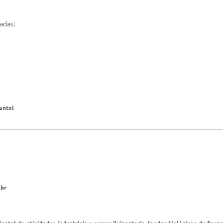
adas:
ental
.br