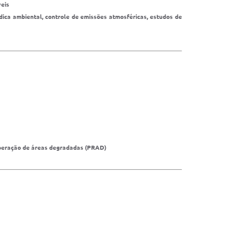
eis
ídica ambiental, controle de emissões atmosféricas, estudos de
cuperação de áreas degradadas (PRAD)