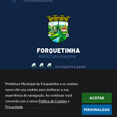
04.214.401/0001-03
Acompanhe a gente!
Versão do Sistema:
3.5.3 - 19/06/2026
Portal atualizado em:
05/08/2026 15:41
Prefeitura Municipal de Forquetinha e os cookies:
nosso site usa cookies para melhorar a sua
Dados Abertos
experiência de navegação. Ao continuar você
ACEITAR
concorda com a nossa
Política de Cookies
e
© Copyright Instar - 2006-2026. Todos os direitos
Privacidade
.
reservados -
Instar Tecnologia
PERSONALIZAR