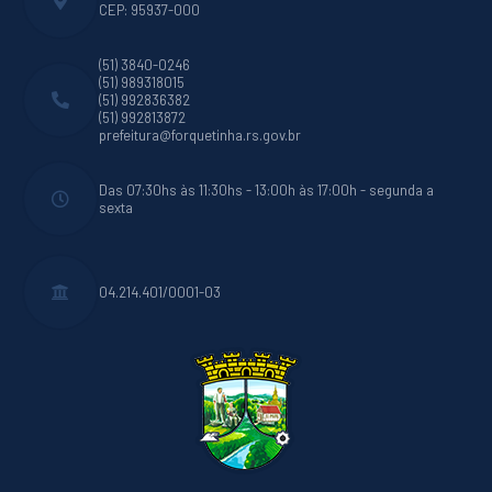
CEP: 95937-000
(51) 3840-0246
(51) 989318015
(51) 992836382
(51) 992813872
prefeitura@forquetinha.rs.gov.br
Das 07:30hs às 11:30hs - 13:00h às 17:00h - segunda a
sexta
04.214.401/0001-03