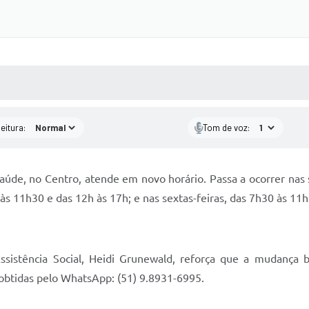
 MÍDIAS
RECEBA NOTÍCIAS
eitura:
Tom de voz:
Saúde, no Centro, atende em novo horário. Passa a ocorrer nas 
 às 11h30 e das 12h às 17h; e nas sextas-feiras, das 7h30 às 11
ssistência Social, Heidi Grunewald, reforça que a mudança 
obtidas pelo WhatsApp: (51) 9.8931-6995.