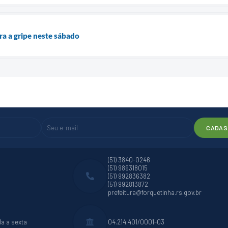
ra a gripe neste sábado
CADAS
(51) 3840-0246
(51) 989318015
(51) 992836382
(51) 992813872
prefeitura@forquetinha.rs.gov.br
da a sexta
04.214.401/0001-03