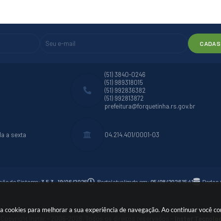
CADAS
(51) 3840-0246
(51) 989318015
(51) 992836382
(51) 992813872
prefeitura@forquetinha.rs.gov.br
da a sexta
04.214.401/0001-03
são do Sistema:
3.5.3 - 19/06/2026
Portal atualizado em:
05/08/2026 15:41
Dados 
 usa cookies para melhorar a sua experiência de navegação. Ao continuar você 
Copyright Instar - 2006-2026. Todos os direitos reservados -
Instar Tecnolo