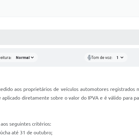
 MÍDIAS
RECEBA NOTÍCIAS
eitura:
Tom de voz:
dido aos proprietários de veículos automotores registrados n
 aplicado diretamente sobre o valor do IPVA e é válido para p
aos seguintes critérios:
cha até 31 de outubro;