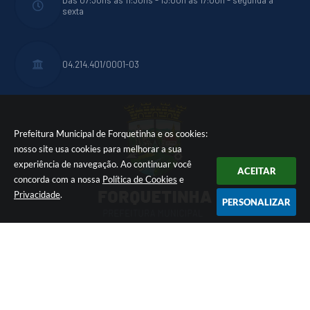
sexta
04.214.401/0001-03
Prefeitura Municipal de Forquetinha e os cookies:
nosso site usa cookies para melhorar a sua
experiência de navegação. Ao continuar você
ACEITAR
concorda com a nossa
Política de Cookies
e
Privacidade
.
PERSONALIZAR
Acompanhe a gente!
Versão do Sistema:
3.5.3 - 19/06/2026
Portal atualizado em:
05/08/2026 15:41
Dados Abertos