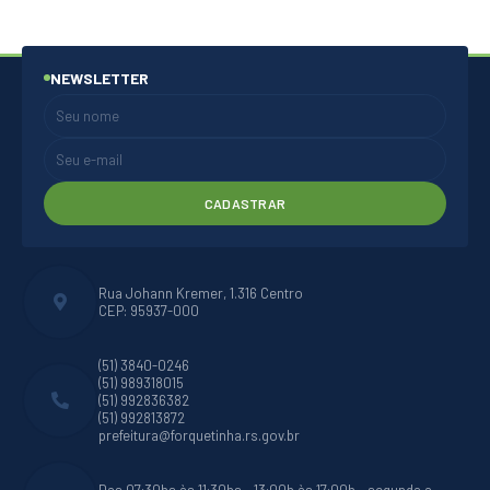
NEWSLETTER
CADASTRAR
Rua Johann Kremer, 1.316 Centro
CEP: 95937-000
(51) 3840-0246
(51) 989318015
(51) 992836382
(51) 992813872
prefeitura@forquetinha.rs.gov.br
Das 07:30hs às 11:30hs - 13:00h às 17:00h - segunda a