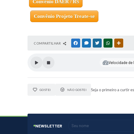
Convênio DAER / RS
Convênio Projeto Treate-se
COMPARTILHAR
FACEBOOK
MESSENGER
TWITTER
WHATSAPP
OUTRAS
Velocidade de l
Seja o primeiro a curtir e
GOSTEI
NÃO GOSTEI
NEWSLETTER