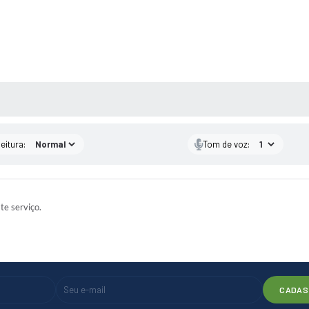
 MÍDIAS
eitura:
Tom de voz:
ste serviço.
CADAS