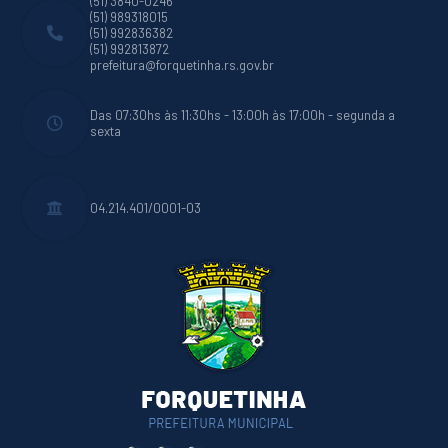
(51) 3840-0246
(51) 989318015
(51) 992836382
(51) 992813872
prefeitura@forquetinha.rs.gov.br
Das 07:30hs às 11:30hs - 13:00h às 17:00h - segunda a
sexta
04.214.401/0001-03