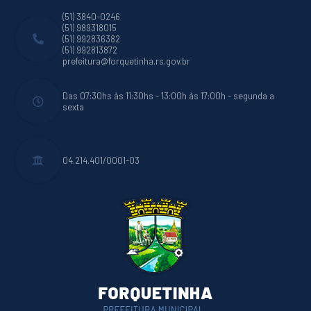
(51) 3840-0246
(51) 989318015
(51) 992836382
(51) 992813872
prefeitura@forquetinha.rs.gov.br
Das 07:30hs às 11:30hs - 13:00h às 17:00h - segunda a
sexta
04.214.401/0001-03