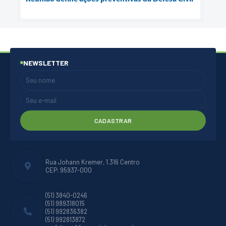
NEWSLETTER
CADASTRAR
Rua Johann Kremer, 1.316 Centro
CEP: 95937-000
(51) 3840-0246
(51) 989318015
(51) 992836382
(51) 992813872