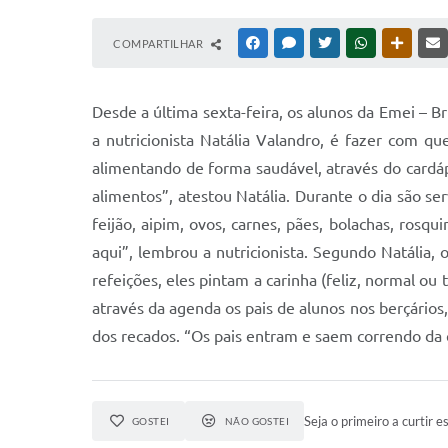
COMPARTILHAR
FACEBOOK
MESSENGER
TWITTER
WHATSAPP
OUTRAS
Desde a última sexta-feira, os alunos da Emei – B
a nutricionista Natália Valandro, é fazer com 
alimentando de forma saudável, através do cardá
alimentos”, atestou Natália. Durante o dia são ser
feijão, aipim, ovos, carnes, pães, bolachas, rosqu
aqui”, lembrou a nutricionista. Segundo Natália,
refeições, eles pintam a carinha (feliz, normal ou
através da agenda os pais de alunos nos berçário
dos recados. “Os pais entram e saem correndo da 
Seja o primeiro a curtir es
GOSTEI
NÃO GOSTEI