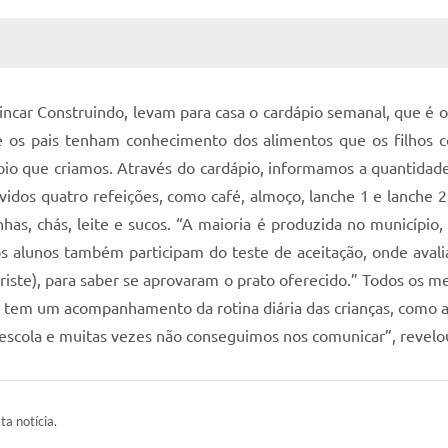
 MÍDIAS
RECEBA NOTÍCIAS
rincar Construindo, levam para casa o cardápio semanal, que é 
que os pais tenham conhecimento dos alimentos que os filhos
pio que criamos. Através do cardápio, informamos a quantidade
vidos quatro refeições, como café, almoço, lanche 1 e lanche 2.
inhas, chás, leite e sucos. “A maioria é produzida no município
 os alunos também participam do teste de aceitação, onde avali
 triste), para saber se aprovaram o prato oferecido.” Todos os
s, tem um acompanhamento da rotina diária das crianças, como 
escola e muitas vezes não conseguimos nos comunicar”, revelou 
ta notícia.