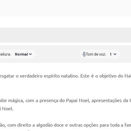
 MÍDIAS
RECEBA NOTÍCIAS
eitura:
Tom de voz:
sgatar o verdadeiro espírito natalino. Este é o objetivo do N
ite mágica, com a presença do Papai Noel, apresentações da O
i Noel.
, com direito a algodão doce e outras opções para toda a fam