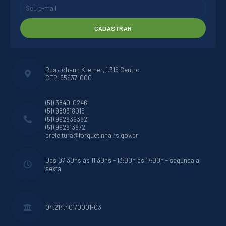
CADASTRAR
Rua Johann Kremer, 1.316 Centro
CEP: 95937-000
(51) 3840-0246
(51) 989318015
(51) 992836382
(51) 992813872
prefeitura@forquetinha.rs.gov.br
Das 07:30hs às 11:30hs - 13:00h às 17:00h - segunda a
sexta
04.214.401/0001-03