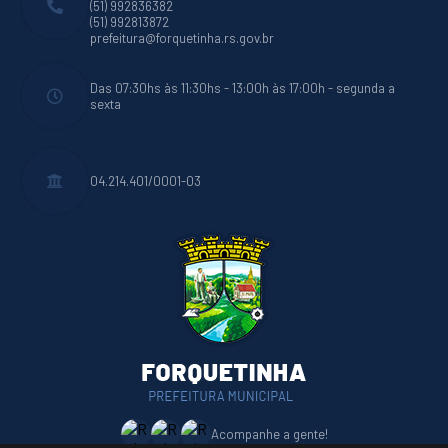
(51) 992836382
(51) 992813872
prefeitura@forquetinha.rs.gov.br
Das 07:30hs às 11:30hs - 13:00h às 17:00h - segunda a
sexta
04.214.401/0001-03
Acompanhe a gente!