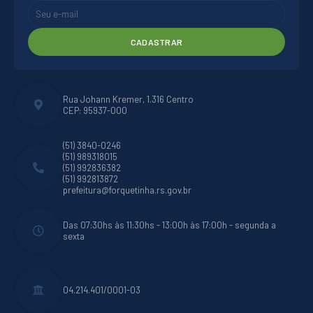
CADASTRAR
Rua Johann Kremer, 1.316 Centro
CEP: 95937-000
(51) 3840-0246
(51) 989318015
(51) 992836382
(51) 992813872
prefeitura@forquetinha.rs.gov.br
Das 07:30hs às 11:30hs - 13:00h às 17:00h - segunda a
sexta
04.214.401/0001-03