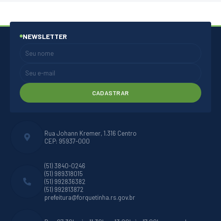
NEWSLETTER
CADASTRAR
Rua Johann Kremer, 1.316 Centro
CEP: 95937-000
(51) 3840-0246
(51) 989318015
(51) 992836382
(51) 992813872
prefeitura@forquetinha.rs.gov.br