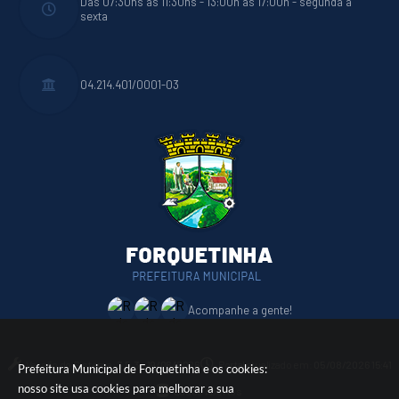
Das 07:30hs às 11:30hs - 13:00h às 17:00h - segunda a
sexta
04.214.401/0001-03
Acompanhe a gente!
Versão do Sistema:
3.5.3 - 19/06/2026
Portal atualizado em:
05/08/2026 15:41
Prefeitura Municipal de Forquetinha e os cookies:
nosso site usa cookies para melhorar a sua
Dados Abertos