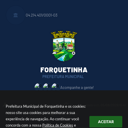
04.214.401/0001-03
Acompanhe a gente!
Versão do Sistema:
3.5.3 - 19/06/2026
Portal atualizado em:
05/08/2026 15:41
Prefeitura Municipal de Forquetinha e os cookies:
nosso site usa cookies para melhorar a sua
Dados Abertos
experiência de navegação. Ao continuar você
ACEITAR
concorda com a nossa
Política de Cookies
e