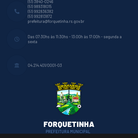
(51) 3840-0246
(51) 989318015
(51) 992836382
(51) 992813872
prefeitura@forquetinha.rs.gov.br
Das 07:30hs às 11:30hs - 13:00h às 17:00h - segunda a
sexta
04.214.401/0001-03