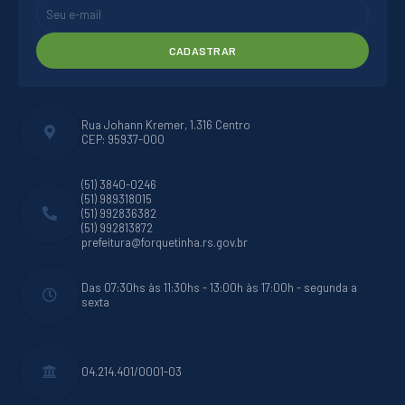
CADASTRAR
Rua Johann Kremer, 1.316 Centro
CEP: 95937-000
(51) 3840-0246
(51) 989318015
(51) 992836382
(51) 992813872
prefeitura@forquetinha.rs.gov.br
Das 07:30hs às 11:30hs - 13:00h às 17:00h - segunda a
sexta
04.214.401/0001-03