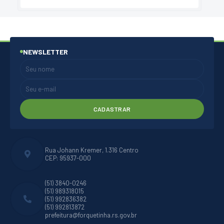
NEWSLETTER
CADASTRAR
Rua Johann Kremer, 1.316 Centro
CEP: 95937-000
(51) 3840-0246
(51) 989318015
(51) 992836382
(51) 992813872
prefeitura@forquetinha.rs.gov.br