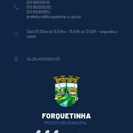
(51) 989318015
(51) 992836382
(51) 992813872
prefeitura@forquetinha.rs.gov.br
Das 07:30hs às 11:30hs - 13:00h às 17:00h - segunda a
sexta
04.214.401/0001-03