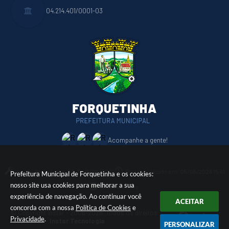
04.214.401/0001-03
Acompanhe a gente!
Versão do Sistema:
3.5.3 - 19/06/2026
Portal atualizado em:
05/08/2026 15:41
Prefeitura Municipal de Forquetinha e os cookies:
nosso site usa cookies para melhorar a sua
Dados Abertos
experiência de navegação. Ao continuar você
ACEITAR
concorda com a nossa
Política de Cookies
e
© Copyright Instar - 2006-2026. Todos os direitos
Privacidade
.
reservados -
Instar Tecnologia
PERSONALIZAR