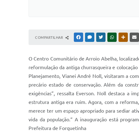
COMPARTILHAR
FACEBOOK
MESSENGER
TWITTER
WHATSAPP
OUTRAS
O Centro Comunitário de Arroio Abelha, localiza
reformulação da antiga churrasqueira e colocação
Planejamento, Vianei André Noll, visitaram a com
precário estado de conservação. Além da const
exigências”, ressalta Everson. Noll destaca a 
estrutura antiga era ruim. Agora, com a reforma
merece ter um espaço apropriado para sediar ativ
vida da população.” A inauguração está progr
Prefeitura de Forquetinha