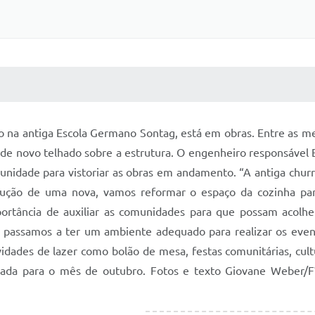
 MÍDIAS
RECEBA NOTÍCIAS
do na antiga Escola Germano Sontag, está em obras. Entre as m
 de novo telhado sobre a estrutura. O engenheiro responsável 
unidade para vistoriar as obras em andamento. “A antiga chur
rução de uma nova, vamos reformar o espaço da cozinha pa
importância de auxiliar as comunidades para que possam acolh
, passamos a ter um ambiente adequado para realizar os even
idades de lazer como bolão de mesa, festas comunitárias, cult
amada para o mês de outubro. Fotos e texto Giovane Weber/