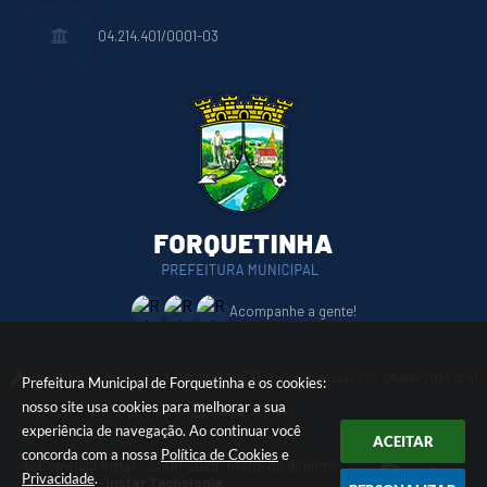
04.214.401/0001-03
Acompanhe a gente!
Versão do Sistema:
3.5.3 - 19/06/2026
Portal atualizado em:
05/08/2026 15:41
Prefeitura Municipal de Forquetinha e os cookies:
nosso site usa cookies para melhorar a sua
Dados Abertos
experiência de navegação. Ao continuar você
ACEITAR
concorda com a nossa
Política de Cookies
e
© Copyright Instar - 2006-2026. Todos os direitos
Privacidade
.
reservados -
Instar Tecnologia