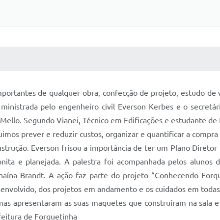
 MÍDIAS
RECEBA NOTÍCIAS
portantes de qualquer obra, confecção de projeto, estudo de 
inistrada pelo engenheiro civil Everson Kerbes e o secretár
Mello. Segundo Vianei, Técnico em Edificações e estudante de 
mos prever e reduzir custos, organizar e quantificar a compra 
nstrução. Everson frisou a importância de ter um Plano Diretor
onita e planejada. A palestra foi acompanhada pelos aluno
Janaína Brandt. A ação faz parte do projeto “Conhecendo Forq
envolvido, dos projetos em andamento e os cuidados em todas as
rmas apresentaram as suas maquetes que construíram na sala 
eitura de Forquetinha