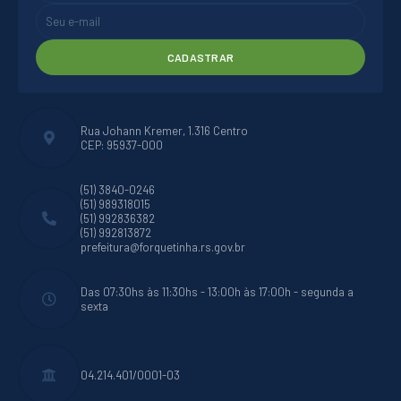
CADASTRAR
Rua Johann Kremer, 1.316 Centro
CEP: 95937-000
(51) 3840-0246
(51) 989318015
(51) 992836382
(51) 992813872
prefeitura@forquetinha.rs.gov.br
Das 07:30hs às 11:30hs - 13:00h às 17:00h - segunda a
sexta
04.214.401/0001-03