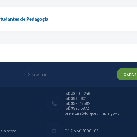
estudantes de Pedagogia
CADAS
(51) 3840-0246
(51) 989318015
(51) 992836382
(51) 992813872
prefeitura@forquetinha.rs.gov.br
da a sexta
04.214.401/0001-03