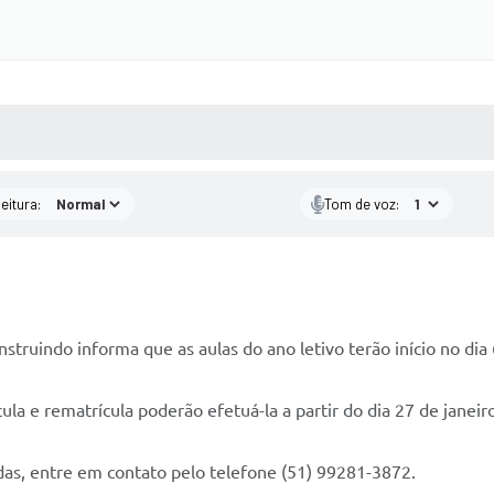
 MÍDIAS
RECEBA NOTÍCIAS
eitura:
Tom de voz:
struindo informa que as aulas do ano letivo terão início no dia 
la e rematrícula poderão efetuá-la a partir do dia 27 de janeiro
as, entre em contato pelo telefone (51) 99281-3872.