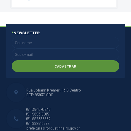
NEWSLETTER
CADASTRAR
Rua Johann Kremer, 1.316 Centro
CEP: 95937-000
(51) 3840-0246
(51) 989318015
(51) 992836382
(51) 992813872
prefeitura@forquetinha.rs.gov.br