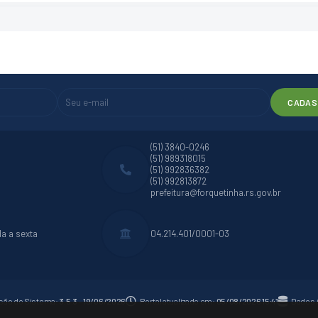
CADAS
(51) 3840-0246
(51) 989318015
(51) 992836382
(51) 992813872
prefeitura@forquetinha.rs.gov.br
da a sexta
04.214.401/0001-03
são do Sistema:
3.5.3 - 19/06/2026
Portal atualizado em:
05/08/2026 15:41
Dados 