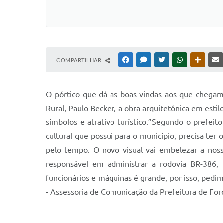
COMPARTILHAR
FACEBOOK
MESSENGER
TWITTER
WHATSAPP
OUTRAS
O pórtico que dá as boas-vindas aos que chegam
Rural, Paulo Becker, a obra arquitetônica em estil
símbolos e atrativo turístico.”Segundo o prefei
cultural que possui para o município, precisa te
pelo tempo. O novo visual vai embelezar a noss
responsável em administrar a rodovia BR-386, 
funcionários e máquinas é grande, por isso, ped
- Assessoria de Comunicação da Prefeitura de For