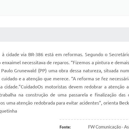
 MÍDIAS
RECEBA NOTÍCIAS
 à cidade via BR-386 está em reformas. Segundo o Secretár
o enxaimel necessitava de reparos. “Fizemos a pintura e demais
to Paulo Grunewald (PP) uma obra dessa natureza, situada num 
r o cuidado e a atenção que merece. “A reforma se fez necessár
a cidade.”CuidadoOs motoristas devem redobrar a atenção ao
trabalha na construção de uma passarela e finalização das
imos uma atenção redobrada para evitar acidentes”, orienta B
quetinha
FW Comunicação - Ass
Fonte: