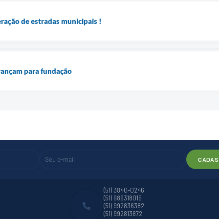
eração de estradas municipais !
vançam para fundação
CADAS
(51) 3840-0246
(51) 989318015
(51) 992836382
(51) 992813872